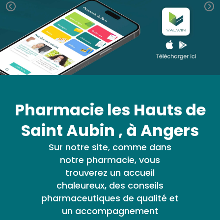
médicaux
Corps
VOS
OUTILS
Homme
EN
Solaire
LIGNE
Visage
Pharmacie les Hauts de
Saint Aubin , à Angers
Sur notre site, comme dans
notre pharmacie, vous
trouverez un accueil
chaleureux, des conseils
pharmaceutiques de qualité et
un accompagnement