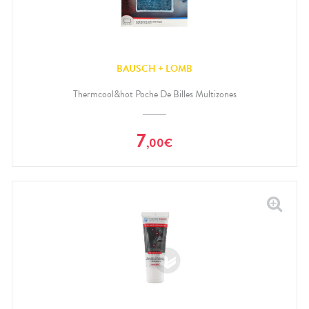
BAUSCH + LOMB
Thermcool&hot Poche De Billes Multizones
7
,
00
€