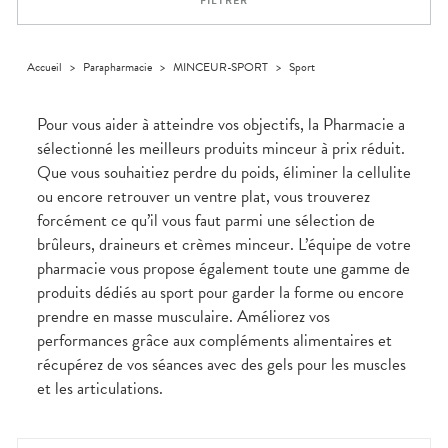
FILTRER
médicaux
Corps
VOS
OUTILS
Homme
EN
Solaire
LIGNE
Accueil
>
Parapharmacie
>
MINCEUR-SPORT
>
Sport
Visage
Pour vous aider à atteindre vos objectifs, la Pharmacie a
sélectionné les meilleurs produits minceur à prix réduit.
Que vous souhaitiez perdre du poids, éliminer la cellulite
ou encore retrouver un ventre plat, vous trouverez
forcément ce qu’il vous faut parmi une sélection de
brûleurs, draineurs et crèmes minceur. L’équipe de votre
pharmacie vous propose également toute une gamme de
produits dédiés au sport pour garder la forme ou encore
prendre en masse musculaire. Améliorez vos
performances grâce aux compléments alimentaires et
récupérez de vos séances avec des gels pour les muscles
et les articulations.