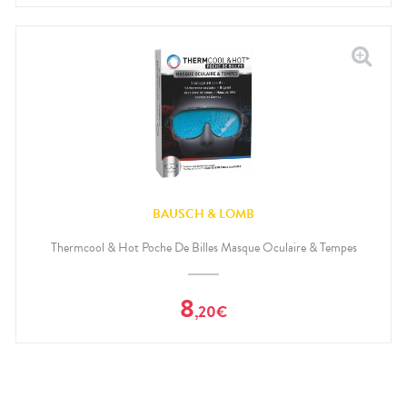
BAUSCH & LOMB
Thermcool & Hot Poche De Billes Masque Oculaire & Tempes
8
,
20
€