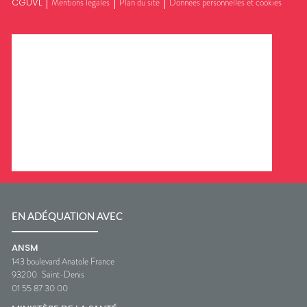
CGUVL
Mentions légales
Plan du site
Données personnelles et cookies
EN ADÉQUATION AVEC
ANSM
143 boulevard Anatole France
93200
Saint-Denis
01 55 87 30 00