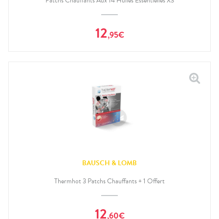
Patchs Chauffants Aux 14 Huiles Essentielles X3
12
,
95
€
BAUSCH & LOMB
Thermhot 3 Patchs Chauffants + 1 Offert
12
,
60
€