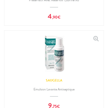
Préservatif Avec Réservoir Lubrifié X6
4
,
90
€
SAUGELLA
Emulsion Lavante Antiseptique
9
,
75
€