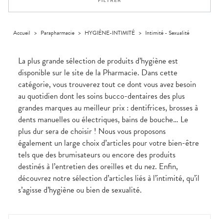
FILTRER
médicaux
Corps
VOS
OUTILS
Homme
EN
Solaire
LIGNE
Accueil
>
Parapharmacie
>
HYGIÈNE-INTIMITÉ
>
Intimité - Sexualité
Visage
La plus grande sélection de produits d’hygiène est
disponible sur le site de la Pharmacie. Dans cette
catégorie, vous trouverez tout ce dont vous avez besoin
au quotidien dont les soins bucco-dentaires des plus
grandes marques au meilleur prix : dentifrices, brosses à
dents manuelles ou électriques, bains de bouche… Le
plus dur sera de choisir ! Nous vous proposons
également un large choix d’articles pour votre bien-être
tels que des brumisateurs ou encore des produits
destinés à l’entretien des oreilles et du nez. Enfin,
découvrez notre sélection d’articles liés à l’intimité, qu’il
s’agisse d’hygiène ou bien de sexualité.