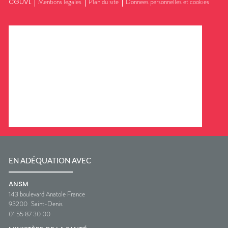
CGUVL
Mentions légales
Plan du site
Données personnelles et cookies
EN ADÉQUATION AVEC
ANSM
143 boulevard Anatole France
93200
Saint-Denis
01 55 87 30 00