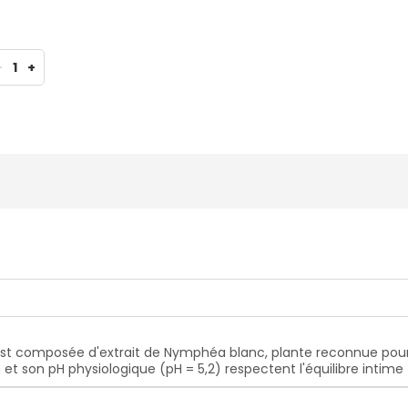
-
1
+
 est composée d'extrait de Nymphéa blanc, plante reconnue pour
t son pH physiologique (pH = 5,2) respectent l'équilibre intime