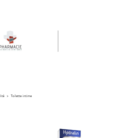
lité
>
Toilette intime