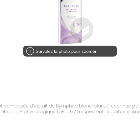
Survolez la photo pour zoomer
est composée d'extrait de Nymphéa blanc, plante reconnue pou
 son pH physiologique (pH = 5,2) respectent l'équilibre intime