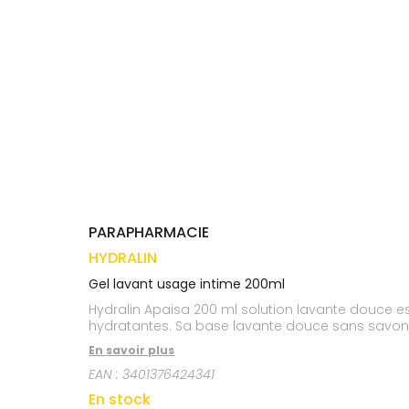
médicaux
Corps
VOS
OUTILS
Homme
EN
Solaire
LIGNE
Visage
PARAPHARMACIE
HYDRALIN
Gel lavant usage intime 200ml
Hydralin Apaisa 200 ml solution lavante douce 
hydratantes. Sa base lavante douce sans savon et
En savoir plus
EAN :
3401376424341
En stock