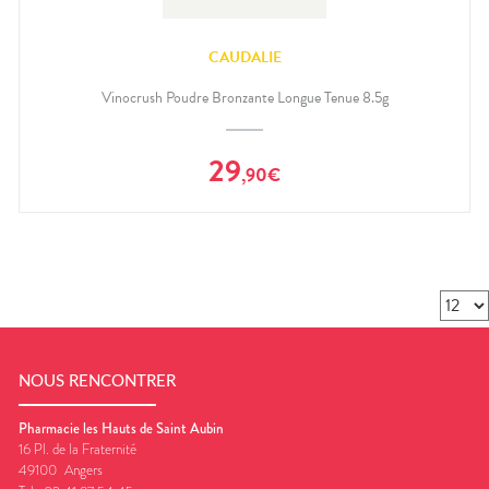
CAUDALIE
Vinocrush Poudre Bronzante Longue Tenue 8.5g
29
,
90
€
NOUS RENCONTRER
Pharmacie les Hauts de Saint Aubin
16 Pl. de la Fraternité
49100
Angers