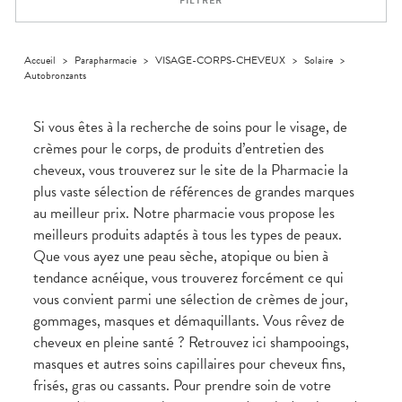
FILTRER
médicaux
Corps
VOS
OUTILS
Homme
EN
Solaire
LIGNE
Accueil
>
Parapharmacie
>
VISAGE-CORPS-CHEVEUX
>
Solaire
>
Autobronzants
Visage
Si vous êtes à la recherche de soins pour le visage, de
crèmes pour le corps, de produits d’entretien des
cheveux, vous trouverez sur le site de la Pharmacie la
plus vaste sélection de références de grandes marques
au meilleur prix. Notre pharmacie vous propose les
meilleurs produits adaptés à tous les types de peaux.
Que vous ayez une peau sèche, atopique ou bien à
tendance acnéique, vous trouverez forcément ce qui
vous convient parmi une sélection de crèmes de jour,
gommages, masques et démaquillants. Vous rêvez de
cheveux en pleine santé ? Retrouvez ici shampooings,
masques et autres soins capillaires pour cheveux fins,
frisés, gras ou cassants. Pour prendre soin de votre