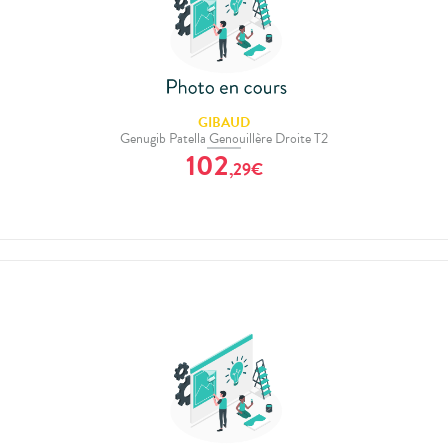
GIBAUD
Genugib Patella Genouillère Droite T2
102
,
29
€