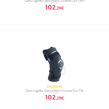
Genu Ligaflex Genouillère Ouverte Gris T4c+
102
,
29
€
THUASNE
Genu Ligaflex Genouillère Ouverte Gris T3c
102
,
29
€