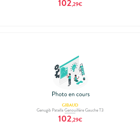
102
,
29
€
GIBAUD
Genugib Patella Genouillère Gauche T3
102
,
29
€