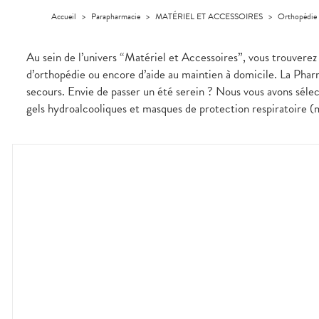
médicaux
Corps
VOS
Accueil
>
Parapharmacie
>
MATÉRIEL ET ACCESSOIRES
>
Orthopédie
OUTILS
Homme
EN
Solaire
LIGNE
Au sein de l’univers “Matériel et Accessoires”, vous trouverez 
Visage
d’orthopédie ou encore d’aide au maintien à domicile. La Pharm
secours. Envie de passer un été serein ? Nous vous avons sélect
gels hydroalcooliques et masques de protection respiratoire (