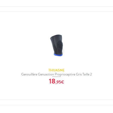
THUASNE
Genouillère Genuaction Proprioceptive Gris Taille 2
18
,
95
€