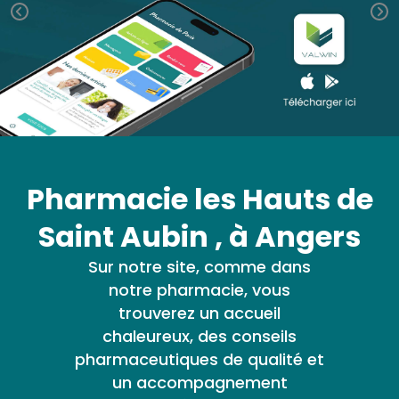
médicaux
Corps
VOS
OUTILS
Homme
EN
Solaire
LIGNE
Visage
Pharmacie les Hauts de
Saint Aubin , à Angers
Sur notre site, comme dans
notre pharmacie, vous
trouverez un accueil
chaleureux, des conseils
pharmaceutiques de qualité et
un accompagnement