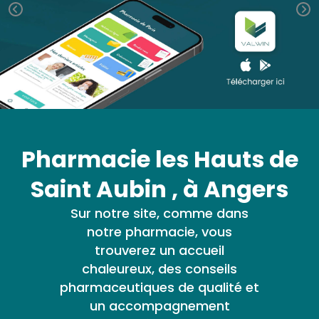
médicaux
Corps
VOS
OUTILS
Homme
EN
Solaire
LIGNE
Visage
Pharmacie les Hauts de
Saint Aubin , à Angers
Sur notre site, comme dans
notre pharmacie, vous
trouverez un accueil
chaleureux, des conseils
pharmaceutiques de qualité et
un accompagnement