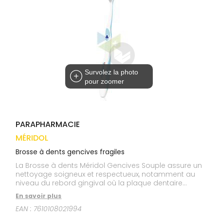
médicaux
Corps
VOS
OUTILS
Homme
EN
Solaire
LIGNE
Visage
Survolez la photo
pour zoomer
PARAPHARMACIE
MÉRIDOL
Brosse à dents gencives fragiles
La Brosse à dents Méridol Gencives Souple assure un
nettoyage soigneux et respectueux, notamment au
niveau du rebord gingival où la plaque dentaire
s’installe régulièrement.
En savoir plus
EAN :
7610108021994