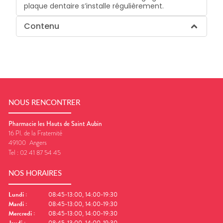
plaque dentaire s’installe régulièrement.
Contenu
NOUS RENCONTRER
Pharmacie les Hauts de Saint Aubin
16 Pl. de la Fraternité
49100
Angers
Tel :
02 41 87 54 45
NOS HORAIRES
Lundi
:
08:45-13:00, 14:00-19:30
Mardi
:
08:45-13:00, 14:00-19:30
Mercredi
:
08:45-13:00, 14:00-19:30
Jeudi
:
08:45-13:00, 14:00-19:30