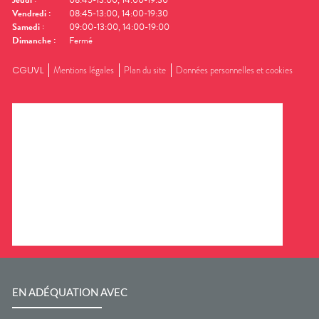
Vendredi
:
08:45-13:00, 14:00-19:30
Samedi
:
09:00-13:00, 14:00-19:00
Dimanche
:
Fermé
CGUVL
Mentions légales
Plan du site
Données personnelles et cookies
EN ADÉQUATION AVEC