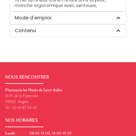
Timer lumineux d'une minute Brins soyeux,
manche ergonomique avec ventouse,
Mode d'emploi
Contenu
NOUS RENCONTRER
Pharmacie les Hauts de Saint Aubin
16 Pl. de la Fraternité
49100
Angers
Tel :
02 41 87 54 45
NOS HORAIRES
Lundi
:
08:45-13:00, 14:00-19:30