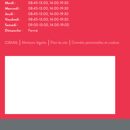
Mardi
:
08:45-13:00, 14:00-19:30
Mercredi
:
08:45-13:00, 14:00-19:30
Jeudi
:
08:45-13:00, 14:00-19:30
Vendredi
:
08:45-13:00, 14:00-19:30
Samedi
:
09:00-13:00, 14:00-19:00
Dimanche
:
Fermé
CGUVL
Mentions légales
Plan du site
Données personnelles et cookies