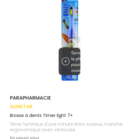
médicaux
Corps
VOS
OUTILS
Homme
EN
Solaire
LIGNE
Visage
Survolez
la photo
pour
zoomer
PARAPHARMACIE
SUNSTAR
Brosse à dents Timer light 7+
Timer lumineux d'une minute Brins soyeux, manche
ergonomique avec ventouse,
En savoir plus