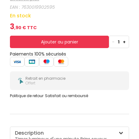
EAN :
7630019902595
En stock
3
,
90
€ TTC
Ajouter au panier
-
1
+
Paiements 100% sécurisés
Retrait en pharmacie
Offert
Politique de retour
Satisfait ou remboursé
Description