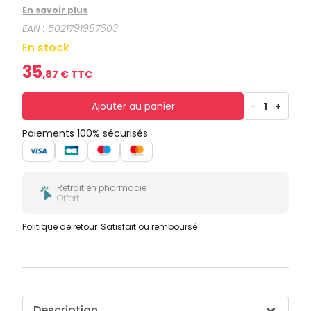
secondes.
En savoir plus
EAN :
5021791987603
En stock
35
,
87
€ TTC
Ajouter au panier
-
1
+
Paiements 100% sécurisés
Retrait en pharmacie
Offert
Politique de retour
Satisfait ou remboursé
Description