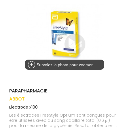
médicaux
Corps
VOS
OUTILS
Homme
EN
Solaire
LIGNE
Visage
Survolez la photo pour zoomer
PARAPHARMACIE
ABBOT
Electrode x100
Les électrodes FreeStyle Optium sont conçues pour
être utilisées avec du sang capillaire total (0,6 μl)
pour la mesure de la glycémie. Résultat obtenu en 5