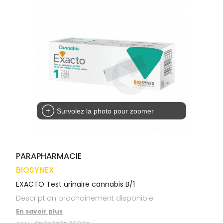
médicaux
Corps
VOS
OUTILS
Homme
EN
Solaire
LIGNE
Visage
Survolez la photo pour zoomer
PARAPHARMACIE
BIOSYNEX
EXACTO Test urinaire cannabis B/1
Description prochainement disponible
En savoir plus