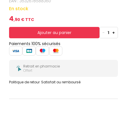
EAN :
3532678588360
En stock
4
,
90
€ TTC
Ajouter au panier
-
1
+
Paiements 100% sécurisés
Retrait en pharmacie
Offert
Politique de retour
Satisfait ou remboursé