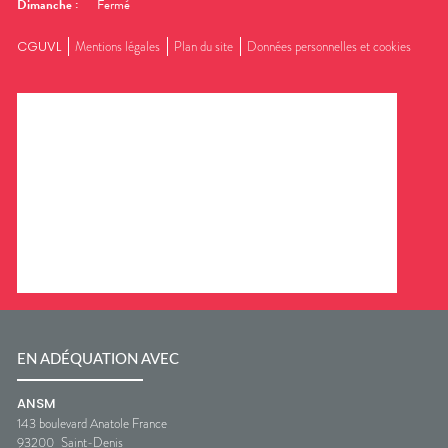
Dimanche
:
Fermé
CGUVL
Mentions légales
Plan du site
Données personnelles et cookies
EN ADÉQUATION AVEC
ANSM
143 boulevard Anatole France
93200
Saint-Denis