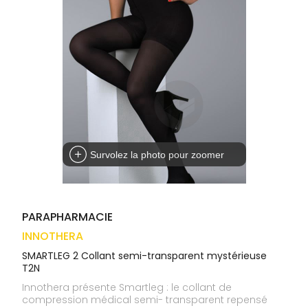
médicaux
Corps
VOS
OUTILS
Homme
EN
Solaire
LIGNE
Visage
Survolez la photo pour zoomer
PARAPHARMACIE
INNOTHERA
SMARTLEG 2 Collant semi-transparent mystérieuse
T2N
Innothera présente Smartleg : le collant de
compression médical semi- transparent repensé