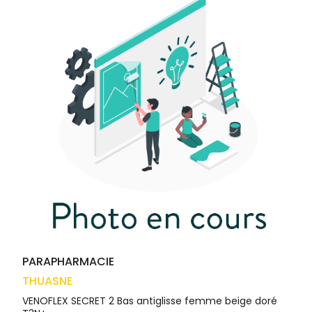
médicaux
Corps
VOS
OUTILS
Homme
EN
Solaire
LIGNE
Visage
PARAPHARMACIE
THUASNE
VENOFLEX SECRET 2 Bas antiglisse femme beige doré