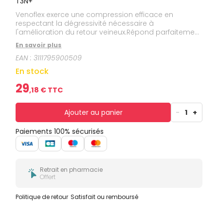
T3N+
Venoflex exerce une compression efficace en
respectant la dégressivité nécessaire à
l'amélioration du retour veineux.Répond parfaitement
à la prescription médicale.La finesse de la maille et
En savoir plus
la haute qualité des fibres élastiques de Venoflex
EAN :
3111795900509
améliorent à la fois l'esthétique du produit et le
confort du patient :douceur et souplesse,finesse,
En stock
brillance et transparence,facilité d'enfilage.Venoflex,
par ses propriétés, optimise l'observance
29
,
18
€ TTC
thérapeutique.Taille: 3N+.Couleur: beige doré.
Ajouter au panier
-
1
+
Paiements 100% sécurisés
Retrait en pharmacie
Offert
Politique de retour
Satisfait ou remboursé