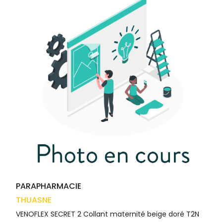
médicaux
Corps
VOS
OUTILS
Homme
EN
Solaire
LIGNE
Visage
PARAPHARMACIE
THUASNE
VENOFLEX SECRET 2 Collant maternité beige doré T2N