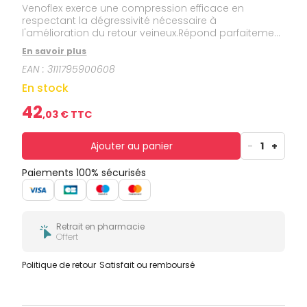
Venoflex exerce une compression efficace en
respectant la dégressivité nécessaire à
l'amélioration du retour veineux.Répond parfaitement
à la prescription médicale.La finesse de la maille et
En savoir plus
la haute qualité des fibres élastiques de Venoflex
EAN :
3111795900608
améliorent à la fois l'esthétique du produit et le
confort du patient :douceur et souplesse,finesse,
En stock
brillance et transparence,facilité d'enfilage.Venoflex,
par ses propriétés, optimise l'observance
42
,
03
€ TTC
thérapeutique.Taille: 2N.Couleur: beige doré.
Ajouter au panier
-
1
+
Paiements 100% sécurisés
Retrait en pharmacie
Offert
Politique de retour
Satisfait ou remboursé