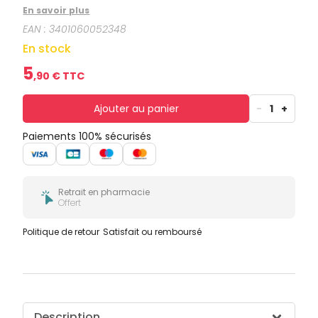
En savoir plus
EAN :
3401060052348
En stock
5
,
90
€ TTC
Ajouter au panier
-
1
+
Paiements 100% sécurisés
Retrait en pharmacie
Offert
Politique de retour
Satisfait ou remboursé
Description