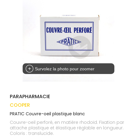
médicaux
Corps
VOS
OUTILS
Homme
EN
Solaire
LIGNE
Visage
Survolez la photo pour zoomer
PARAPHARMACIE
COOPER
PRATIC Couvre-oeil plastique blanc
Couvre-oeil perforé, en matière rhodoïd. Fixation par
attache plastique et élastique réglable en longueur.
Coloris : translucide.