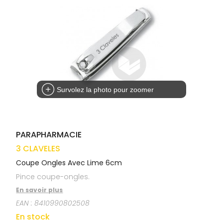
médicaux
Corps
VOS
OUTILS
Homme
EN
Solaire
LIGNE
Visage
Survolez la photo pour zoomer
PARAPHARMACIE
3 CLAVELES
Coupe Ongles Avec Lime 6cm
Pince coupe-ongles.
En savoir plus
EAN :
8410990802508
En stock