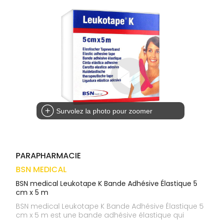
médicaux
Corps
VOS
OUTILS
Homme
EN
Solaire
LIGNE
Visage
Survolez la photo pour zoomer
PARAPHARMACIE
BSN MEDICAL
BSN medical Leukotape K Bande Adhésive Élastique 5
cm x 5 m
BSN medical Leukotape K Bande Adhésive Élastique 5
cm x 5 m est une bande adhésive élastique qui