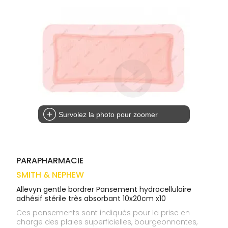
médicaux
Corps
VOS
OUTILS
Homme
EN
Solaire
LIGNE
Visage
Survolez la photo pour zoomer
PARAPHARMACIE
SMITH & NEPHEW
Allevyn gentle bordrer Pansement hydrocellulaire
adhésif stérile très absorbant 10x20cm x10
Ces pansements sont indiqués pour la prise en
charge des plaies superficielles, bourgeonnantes,