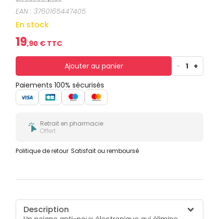
EAN :
3760165447405
En stock
19
,
90
€ TTC
Ajouter au panier
-
1
+
Paiements 100% sécurisés
Retrait en pharmacie
Offert
Politique de retour
Satisfait ou remboursé
Description