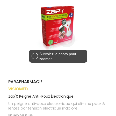
médicaux
Corps
VOS
OUTILS
Homme
EN
Solaire
LIGNE
Visage
Survolez la photo pour
zoomer
PARAPHARMACIE
VISIOMED
Zap'X Peigne Anti-Poux Électronique
Un peigne anti-poux électronique qui élimine poux &
lentes par tension électrique indolore
En savoir plus