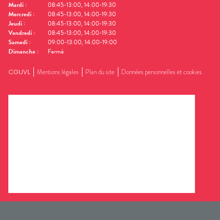
Mardi
:
08:45-13:00, 14:00-19:30
Mercredi
:
08:45-13:00, 14:00-19:30
Jeudi
:
08:45-13:00, 14:00-19:30
Vendredi
:
08:45-13:00, 14:00-19:30
Samedi
:
09:00-13:00, 14:00-19:00
Dimanche
:
Fermé
CGUVL
Mentions légales
Plan du site
Données personnelles et cookies