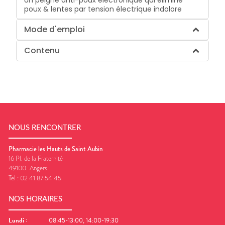
Un peigne anti-poux électronique qui élimine
poux & lentes par tension électrique indolore
Mode d'emploi
Contenu
NOUS RENCONTRER
Pharmacie les Hauts de Saint Aubin
16 Pl. de la Fraternité
49100
Angers
Tel :
02 41 87 54 45
NOS HORAIRES
Lundi
:
08:45-13:00, 14:00-19:30