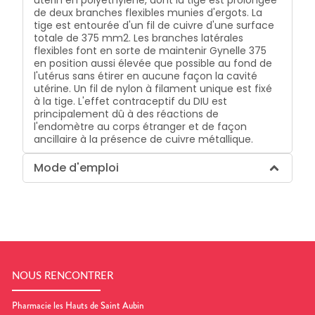
utérin en polyéthylène, dont la tige est prolongée
de deux branches flexibles munies d'ergots. La
tige est entourée d'un fil de cuivre d'une surface
totale de 375 mm2. Les branches latérales
flexibles font en sorte de maintenir Gynelle 375
en position aussi élevée que possible au fond de
l'utérus sans étirer en aucune façon la cavité
utérine. Un fil de nylon à filament unique est fixé
à la tige. L'effet contraceptif du DIU est
principalement dû à des réactions de
l'endomètre au corps étranger et de façon
ancillaire à la présence de cuivre métallique.
Mode d'emploi
NOUS RENCONTRER
Pharmacie les Hauts de Saint Aubin