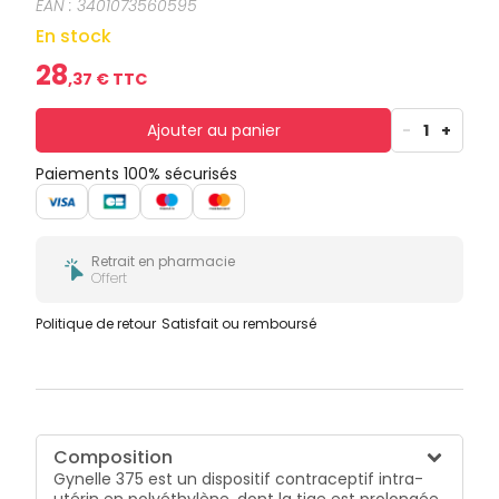
EAN :
3401073560595
En stock
28
,
37
€ TTC
Ajouter au panier
-
1
+
Paiements 100% sécurisés
Retrait en pharmacie
Offert
Politique de retour
Satisfait ou remboursé
Composition
Gynelle 375 est un dispositif contraceptif intra-