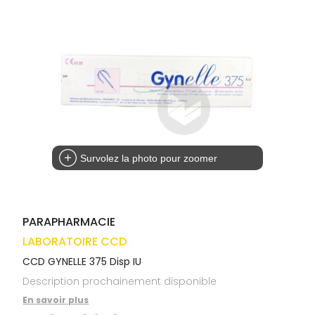
médicaux
Corps
VOS
OUTILS
Homme
EN
Solaire
LIGNE
Visage
Survolez la photo pour zoomer
PARAPHARMACIE
LABORATOIRE CCD
CCD GYNELLE 375 Disp IU
Description prochainement disponible
En savoir plus