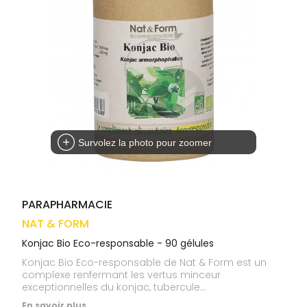
médicaux
Corps
VOS
OUTILS
Homme
EN
Solaire
LIGNE
Visage
Survolez la photo pour zoomer
PARAPHARMACIE
NAT & FORM
Konjac Bio Eco-responsable - 90 gélules
Konjac Bio Eco-responsable de Nat & Form est un
complexe renfermant les vertus minceur
exceptionnelles du konjac, tubercule
réputé.Traditionnellement cultivée en Chine ou au
En savoir plus