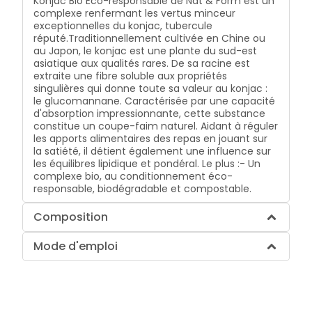
Konjac Bio Eco-responsable de Nat & Form est un
complexe renfermant les vertus minceur
exceptionnelles du konjac, tubercule
réputé.Traditionnellement cultivée en Chine ou
au Japon, le konjac est une plante du sud-est
asiatique aux qualités rares. De sa racine est
extraite une fibre soluble aux propriétés
singulières qui donne toute sa valeur au konjac :
le glucomannane. Caractérisée par une capacité
d'absorption impressionnante, cette substance
constitue un coupe-faim naturel. Aidant à réguler
les apports alimentaires des repas en jouant sur
la satiété, il détient également une influence sur
les équilibres lipidique et pondéral. Le plus :- Un
complexe bio, au conditionnement éco-
responsable, biodégradable et compostable.
Composition
Mode d'emploi