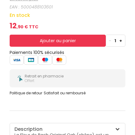
EAN :
5000488103601
En stock
12
,
90
€ TTC
Ajouter au panier
-
1
+
Paiements 100% sécurisés
Retrait en pharmacie
Offert
Politique de retour
Satisfait ou remboursé
Description