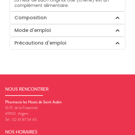
La Fleur de Bach Original Oak (chêne) est un
complément alimentaire.
Composition
Mode d'emploi
Précautions d'emploi
NOUS RENCONTRER
Pharmacie les Hauts de Saint Aubin
16 Pl. de la Fraternité
49100
Angers
Tel :
02 41 87 54 45
NOS HORAIRES