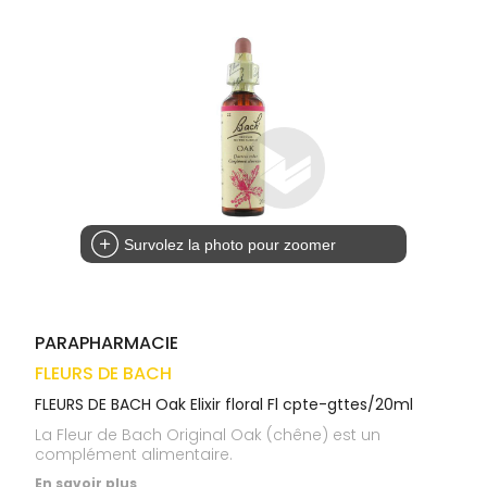
médicaux
Corps
VOS
OUTILS
Homme
EN
Solaire
LIGNE
Visage
Survolez la photo pour zoomer
PARAPHARMACIE
FLEURS DE BACH
FLEURS DE BACH Oak Elixir floral Fl cpte-gttes/20ml
La Fleur de Bach Original Oak (chêne) est un
complément alimentaire.
En savoir plus