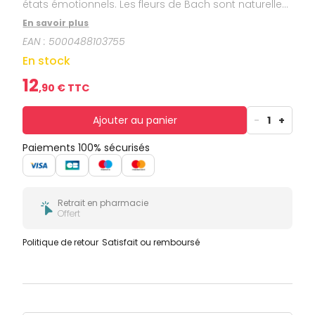
états émotionnels. Les fleurs de Bach sont naturelles
elles peuvent être utilisées par tous.
En savoir plus
EAN :
5000488103755
En stock
12
,
90
€ TTC
Ajouter au panier
-
1
+
Paiements 100% sécurisés
Retrait en pharmacie
Offert
Politique de retour
Satisfait ou remboursé