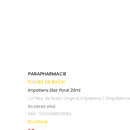
médicaux
Corps
VOS
OUTILS
Homme
EN
Solaire
LIGNE
Visage
PARAPHARMACIE
FLEURS DE BACH
Impatiens Elixir floral 20ml
La Fleur de Bach Original Impatiens ( l'Impatien
En savoir plus
EAN :
5000488103564
En stock