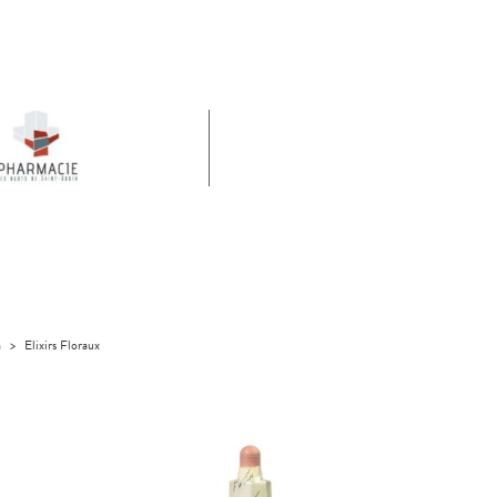
a
>
Elixirs Floraux