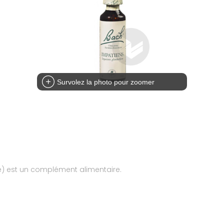
Survolez la photo pour zoomer
ce) est un complément alimentaire.