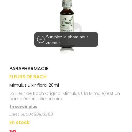
médicaux
Corps
VOS
OUTILS
Homme
EN
Solaire
LIGNE
Visage
Survolez la photo pour
zoomer
PARAPHARMACIE
FLEURS DE BACH
Mimulus Elixir floral 20ml
La Fleur de Bach Original Mimulus ( la Mimule) est un
complément alimentaire.
En savoir plus
EAN :
5000488103588
En stock