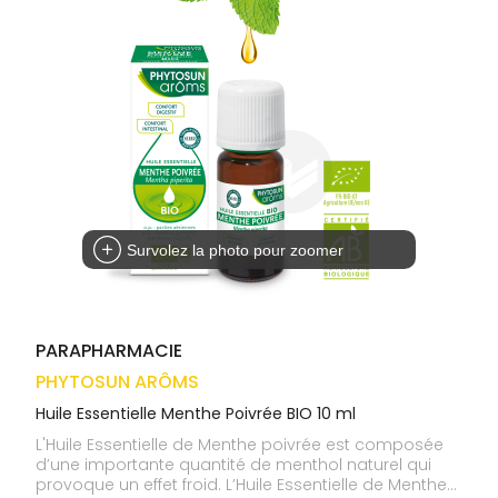
médicaux
Corps
VOS
OUTILS
Homme
EN
Solaire
LIGNE
Visage
Survolez la photo pour zoomer
PARAPHARMACIE
PHYTOSUN ARÔMS
Huile Essentielle Menthe Poivrée BIO 10 ml
L'Huile Essentielle de Menthe poivrée est composée
d’une importante quantité de menthol naturel qui
provoque un effet froid. L’Huile Essentielle de Menthe