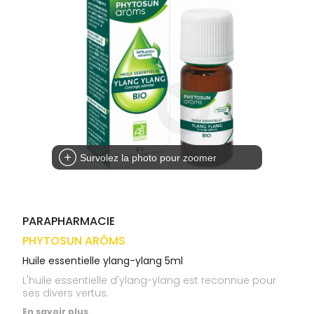
médicaux
Corps
VOS
OUTILS
Homme
EN
Solaire
LIGNE
Visage
Survolez la photo pour zoomer
PARAPHARMACIE
PHYTOSUN ARÔMS
Huile essentielle ylang-ylang 5ml
L'huile essentielle d'ylang-ylang est reconnue pour
ses divers vertus.
En savoir plus