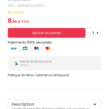
EAN :
3595890244650
En stock
8
,
90
€ TTC
Ajouter au panier
-
1
+
Paiements 100% sécurisés
Retrait en pharmacie
Offert
Politique de retour
Satisfait ou remboursé
Description