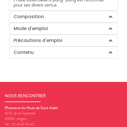
L'huile essentielle d'ylang-ylang est reconnue
pour ses divers vertus.
Composition
Mode d'emploi
Précautions d'emploi
Contenu
NOUS RENCONTRER
Pharmacie les Hauts de Saint Aubin
16 Pl. de la Fraternité
49100
Angers
Tel :
02 41 87 54 45