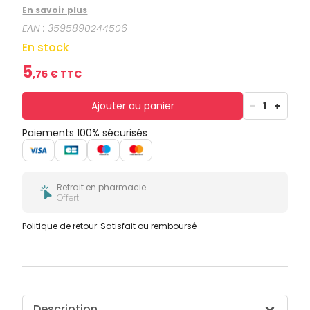
En savoir plus
EAN :
3595890244506
En stock
5
,
75
€ TTC
Ajouter au panier
-
1
+
Paiements 100% sécurisés
Retrait en pharmacie
Offert
Politique de retour
Satisfait ou remboursé
Description