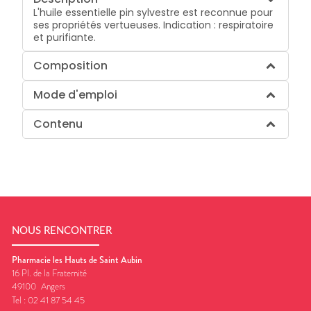
L'huile essentielle pin sylvestre est reconnue pour
ses propriétés vertueuses. Indication : respiratoire
et purifiante.
Composition
Mode d'emploi
Contenu
NOUS RENCONTRER
Pharmacie les Hauts de Saint Aubin
16 Pl. de la Fraternité
49100
Angers
Tel :
02 41 87 54 45