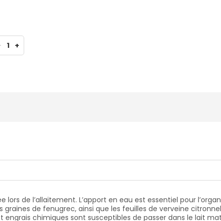
-
1
+
rs de l’allaitement. L’apport en eau est essentiel pour l’organi
, les graines de fenugrec, ainsi que les feuilles de verveine citro
et engrais chimiques sont susceptibles de passer dans le lait ma