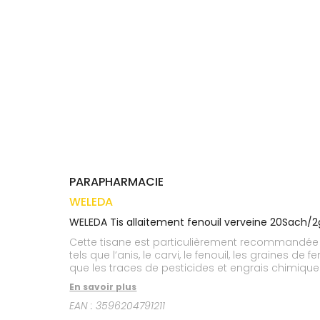
médicaux
Corps
VOS
OUTILS
Homme
EN
Solaire
LIGNE
Visage
PARAPHARMACIE
WELEDA
WELEDA Tis allaitement fenouil verveine 20Sach/2
Cette tisane est particulièrement recommandée lor
tels que l’anis, le carvi, le fenouil, les graines d
que les traces de pesticides et engrais chimique
sont entièrement issues de l’agriculture biologiq
En savoir plus
EAN :
3596204791211