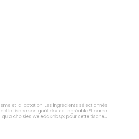
sme et la lactation. Les ingrédients sélectionnés
nt à cette tisane son goût doux et agréable.Et parce
es qu’a choisies Weleda&nbsp; pour cette tisane