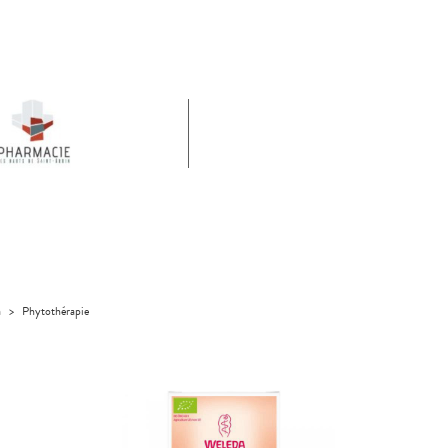
a
>
Phytothérapie