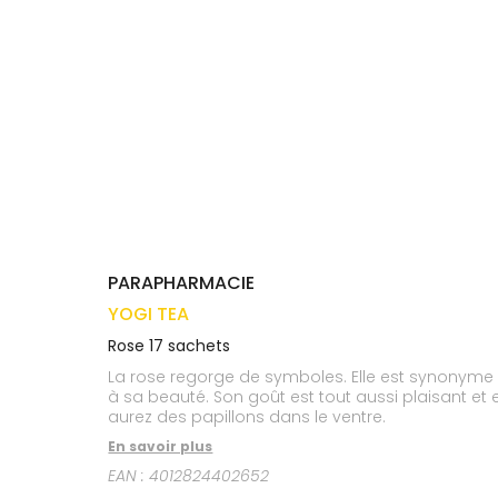
médicaux
Corps
VOS
OUTILS
Homme
EN
Solaire
LIGNE
Visage
PARAPHARMACIE
YOGI TEA
Rose 17 sachets
La rose regorge de symboles. Elle est synonyme 
à sa beauté. Son goût est tout aussi plaisant et
aurez des papillons dans le ventre.
En savoir plus
EAN :
4012824402652