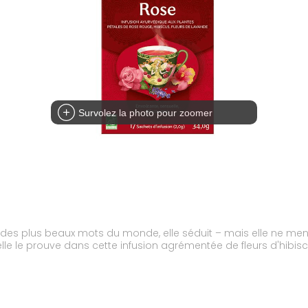
Survolez la photo pour zoomer
des plus beaux mots du monde, elle séduit – mais elle ne ment
 elle le prouve dans cette infusion agrémentée de fleurs d'hibi