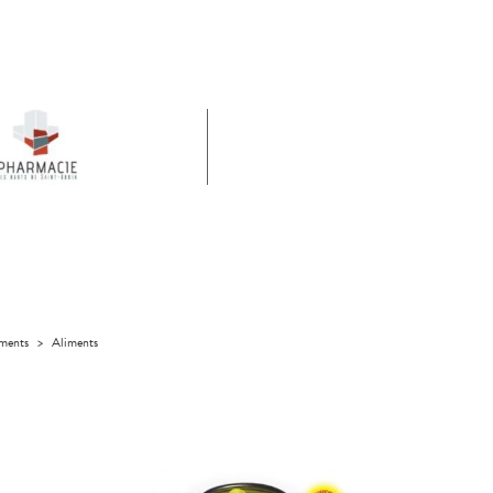
iments
>
Aliments