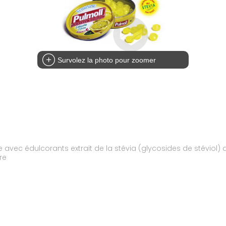
Survolez la photo pour zoomer
e avec édulcorants extrait de la stévia (glycosides de stéviol) 
re