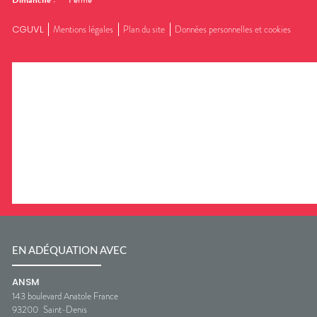
CGUVL
Mentions légales
Plan du site
Données personnelles et cookies
EN ADÉQUATION AVEC
ANSM
143 boulevard Anatole France
93200
Saint-Denis