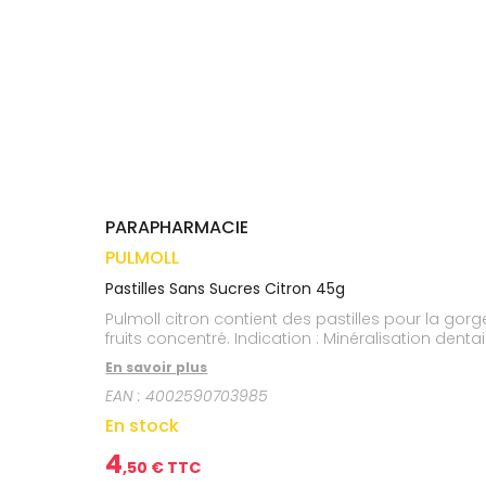
médicaux
Corps
VOS
OUTILS
Homme
EN
Solaire
LIGNE
Visage
PARAPHARMACIE
PULMOLL
Pastilles Sans Sucres Citron 45g
Pulmoll citron contient des pastilles pour la gorg
fruits concentré. Indication : Minéralisation dentai
En savoir plus
EAN :
4002590703985
En stock
4
,
50
€ TTC