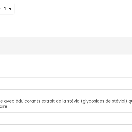
-
1
+
ge avec édulcorants extrait de la stévia (glycosides de stéviol) q
aire