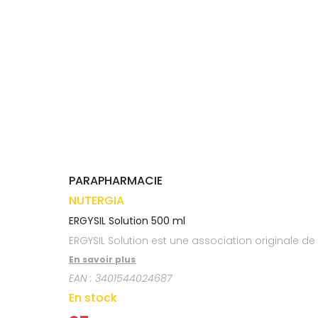
médicaux
Corps
VOS
OUTILS
Homme
EN
Solaire
LIGNE
Visage
PARAPHARMACIE
NUTERGIA
ERGYSIL Solution 500 ml
ERGYSIL Solution est une association originale de
En savoir plus
EAN :
3401544024687
En stock