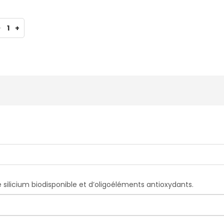
-
1
+
e silicium biodisponible et d’oligoéléments antioxydants.