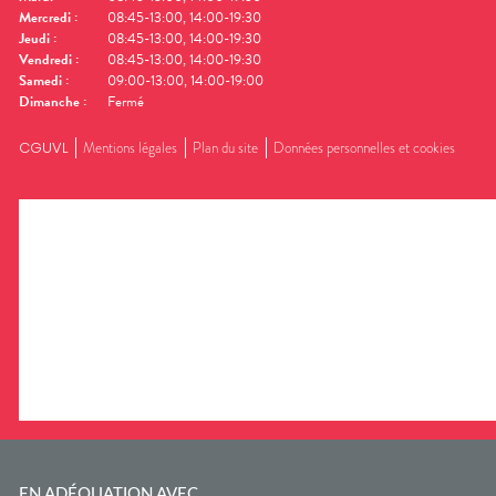
Mercredi
:
08:45-13:00, 14:00-19:30
Jeudi
:
08:45-13:00, 14:00-19:30
Vendredi
:
08:45-13:00, 14:00-19:30
Samedi
:
09:00-13:00, 14:00-19:00
Dimanche
:
Fermé
CGUVL
Mentions légales
Plan du site
Données personnelles et cookies
EN ADÉQUATION AVEC