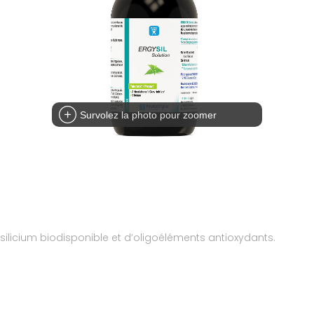
Survolez la photo pour zoomer
 silicium biodisponible et d’oligoéléments antioxydants.