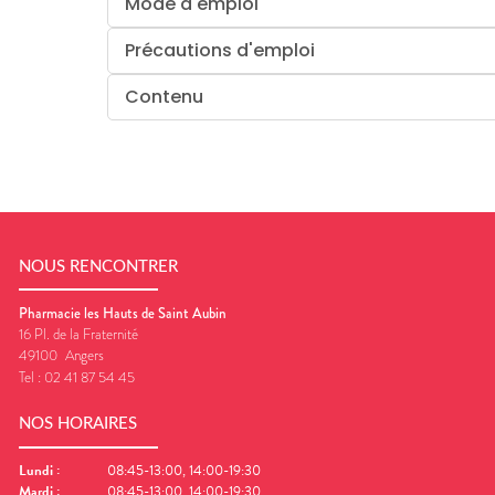
Mode d'emploi
Précautions d'emploi
Contenu
NOUS RENCONTRER
Pharmacie les Hauts de Saint Aubin
16 Pl. de la Fraternité
49100
Angers
Tel :
02 41 87 54 45
NOS HORAIRES
Lundi
:
08:45-13:00, 14:00-19:30
Mardi
:
08:45-13:00, 14:00-19:30