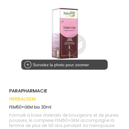
médicaux
Corps
VOS
OUTILS
Homme
EN
Solaire
LIGNE
Visage
Survolez la photo pour zoomer
PARAPHARMACIE
HERBALGEM
FEM50+GEM bio 30ml
Formulé à base d’extraits de bourgeons et de jeunes
pousses, le complexe FEM50+GEM accompagne la
femme de plus de 50 ans pendant sa ménopause.