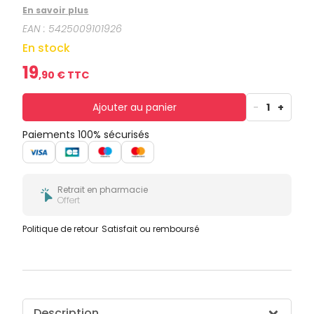
En savoir plus
EAN :
5425009101926
En stock
19
,
90
€ TTC
Ajouter au panier
-
1
+
Paiements 100% sécurisés
Retrait en pharmacie
Offert
Politique de retour
Satisfait ou remboursé
Description