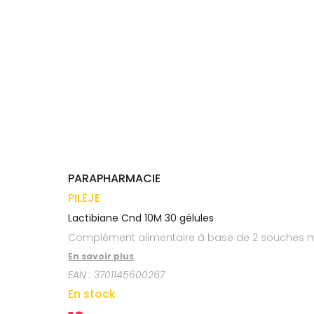
médicaux
Corps
VOS
OUTILS
Homme
EN
Solaire
LIGNE
Visage
PARAPHARMACIE
PILEJE
Lactibiane Cnd 10M 30 gélules
Complément alimentaire à base de 2 souches mic
En savoir plus
EAN :
3701145600267
En stock