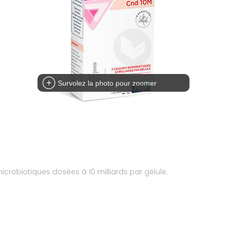
Survolez la photo pour zoomer
robiotiques dosées à 10 milliards par gélule.