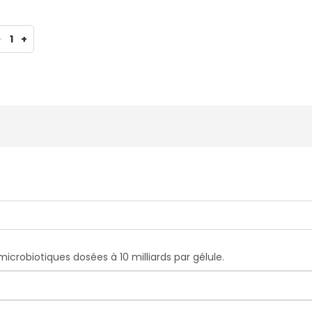
-
1
+
robiotiques dosées à 10 milliards par gélule.