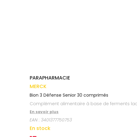
médicaux
Corps
VOS
OUTILS
Homme
EN
Solaire
LIGNE
Visage
PARAPHARMACIE
MERCK
Bion 3 Défense Senior 30 comprimés
Complément alimentaire à base de ferments lact
En savoir plus
EAN :
3401377750753
En stock