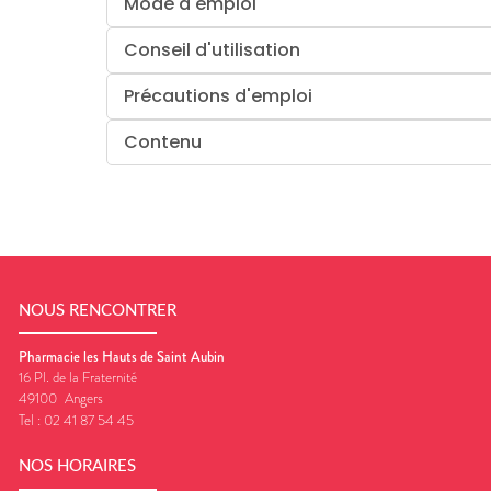
Mode d'emploi
Conseil d'utilisation
Précautions d'emploi
Contenu
NOUS RENCONTRER
Pharmacie les Hauts de Saint Aubin
16 Pl. de la Fraternité
49100
Angers
Tel :
02 41 87 54 45
NOS HORAIRES