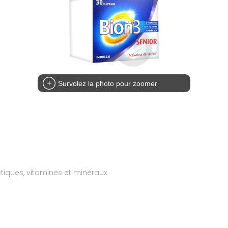
Survolez la photo pour zoomer
iques, vitamines et minéraux