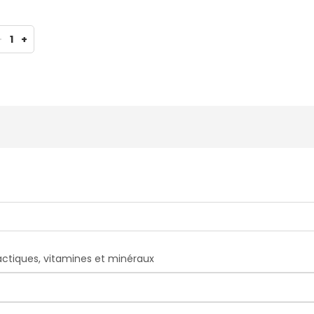
-
1
+
ctiques, vitamines et minéraux