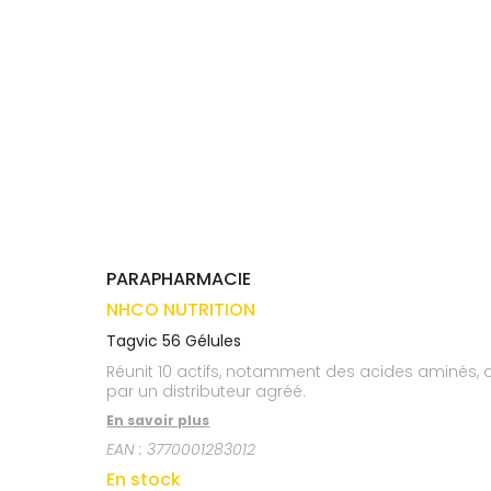
médicaux
Corps
VOS
OUTILS
Homme
EN
Solaire
LIGNE
Visage
PARAPHARMACIE
NHCO NUTRITION
Tagvic 56 Gélules
Réunit 10 actifs, notamment des acides aminés, 
par un distributeur agréé.
En savoir plus
EAN :
3770001283012
En stock