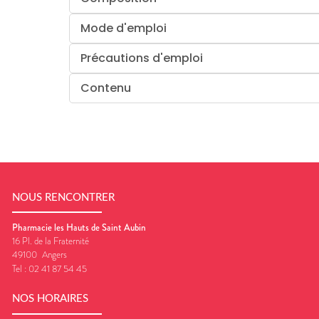
Mode d'emploi
Précautions d'emploi
Contenu
NOUS RENCONTRER
Pharmacie les Hauts de Saint Aubin
16 Pl. de la Fraternité
49100
Angers
Tel :
02 41 87 54 45
NOS HORAIRES