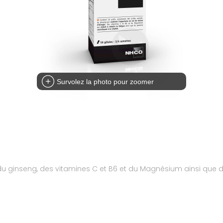
Survolez la photo pour zoomer
du ginseng, des vitamines C et B6 et du Magnésium ainsi que 