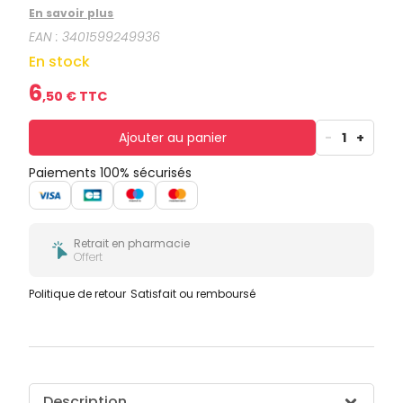
Outre la vitamine C, d’autres actifs sont
En savoir plus
naturellement présents dans le fruit.
EAN :
3401599249936
En stock
6
,
50
€ TTC
Ajouter au panier
-
1
+
Paiements 100% sécurisés
Retrait en pharmacie
Offert
Politique de retour
Satisfait ou remboursé
Description