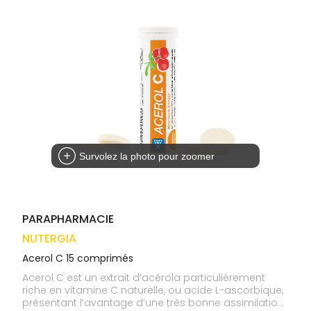
médicaux
Corps
VOS
OUTILS
Homme
EN
Solaire
LIGNE
Visage
Survolez la photo pour zoomer
PARAPHARMACIE
NUTERGIA
Acerol C 15 comprimés
Acerol C est un extrait d’acérola particulièrement
riche en vitamine C naturelle, ou acide L-ascorbique,
présentant l’avantage d’une très bonne assimilation.