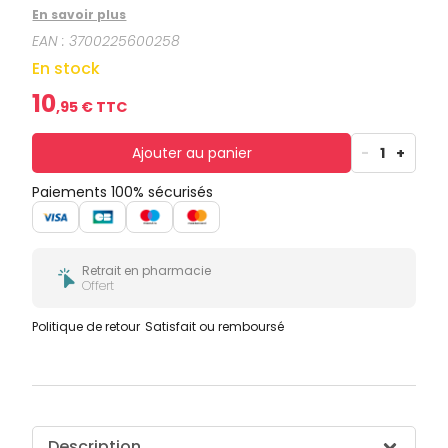
B8-B9-B12-Bétacarotène (Provitamine A), Fer,
En savoir plus
Manganèse, Cuivre, Zinc, Potassium, Iode, Molybdène,
EAN :
3700225600258
Sélénium, et Chrome.
En stock
10
,
95
€ TTC
Ajouter au panier
-
1
+
Paiements 100% sécurisés
Retrait en pharmacie
Offert
Politique de retour
Satisfait ou remboursé
Description