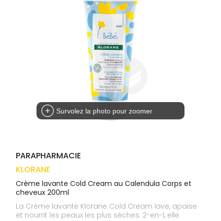
médicaux
Corps
VOS
OUTILS
Homme
EN
Solaire
LIGNE
Visage
Survolez la photo pour zoomer
PARAPHARMACIE
KLORANE
Crème lavante Cold Cream au Calendula Corps et
cheveux 200ml
La Crème lavante Klorane Cold Cream lave, apaise
et nourrit les peaux les plus sèches. 2-en-1, elle