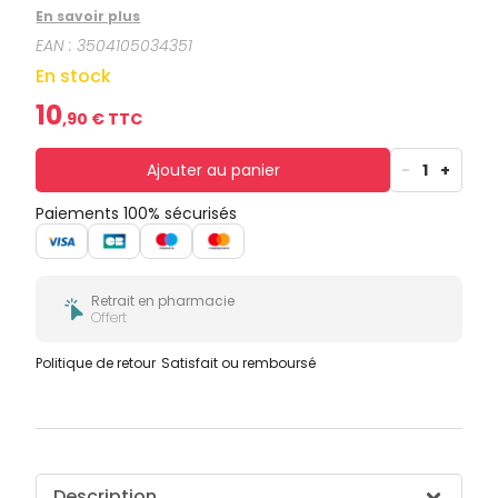
et de l'enfant. • Laisse une peau douce sans la
En savoir plus
dessécher.
EAN :
3504105034351
En stock
10
,
90
€ TTC
Ajouter au panier
-
1
+
Paiements 100% sécurisés
Retrait en pharmacie
Offert
Politique de retour
Satisfait ou remboursé
Description