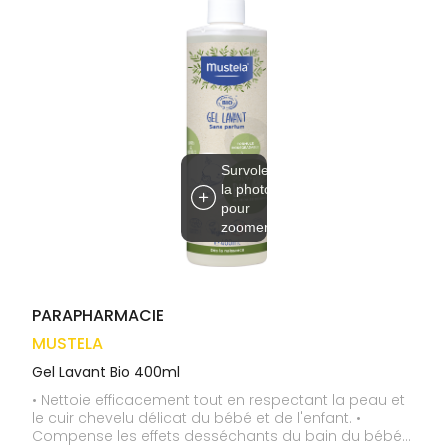
médicaux
Corps
VOS
OUTILS
Homme
EN
Solaire
LIGNE
Visage
Survolez
la photo
pour
zoomer
PARAPHARMACIE
MUSTELA
Gel Lavant Bio 400ml
• Nettoie efficacement tout en respectant la peau et
le cuir chevelu délicat du bébé et de l'enfant. •
Compense les effets desséchants du bain du bébé