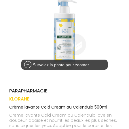
médicaux
Corps
VOS
OUTILS
Homme
EN
Solaire
LIGNE
Visage
Survolez la photo pour zoomer
PARAPHARMACIE
KLORANE
Crème lavante Cold Cream au Calendula 500ml
Crème lavante Cold Cream au Calendula lave en
douceur, apaise et nourrit les peaux les plus sèches,
sans piquer les yeux. Adaptée pour le corps et les