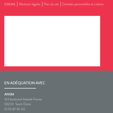
CGUVL
Mentions légales
Plan du site
Données personnelles et cookies
EN ADÉQUATION AVEC
ANSM
143 boulevard Anatole France
93200
Saint-Denis
01 55 87 30 00