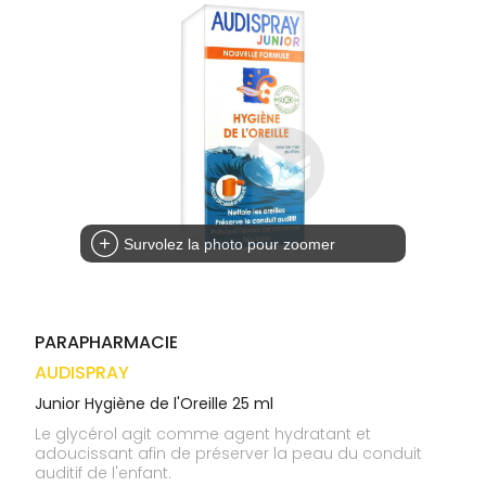
médicaux
Corps
VOS
OUTILS
Homme
EN
Solaire
LIGNE
Visage
Survolez la photo pour zoomer
PARAPHARMACIE
AUDISPRAY
Junior Hygiène de l'Oreille 25 ml
Le glycérol agit comme agent hydratant et
adoucissant afin de préserver la peau du conduit
auditif de l'enfant.