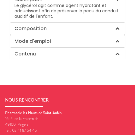
Le glycérol agit comme agent hydratant et
adoucissant afin de préserver la peau du conduit
auditif de l'enfant.
Composition
Mode d'emploi
Contenu
NOUS RENCONTRER
Pharmacie les Hauts de Saint Aubin
16 Pl. de la Fraternité
49100
Angers
Tel :
02 41 87 54 45