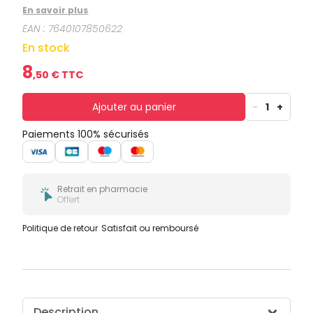
En savoir plus
EAN :
7640107850622
En stock
8
,
50
€ TTC
Ajouter au panier
-
1
+
Paiements 100% sécurisés
Retrait en pharmacie
Offert
Politique de retour
Satisfait ou remboursé
Description