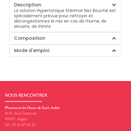
Description
La solution Hypertonique Stérimar Nez Bouché est
spécialement prévue pour nettoyer et
décongestionnez le nez en cas de rhume, de
sinusite, de rhinite.
Composition
Mode d'emploi
NOUS RENCONTRER
Pharmacie les Hauts de Saint Aubin
16 Pl. de la Fraternité
49100
Angers
Tel :
02 41 87 54 45