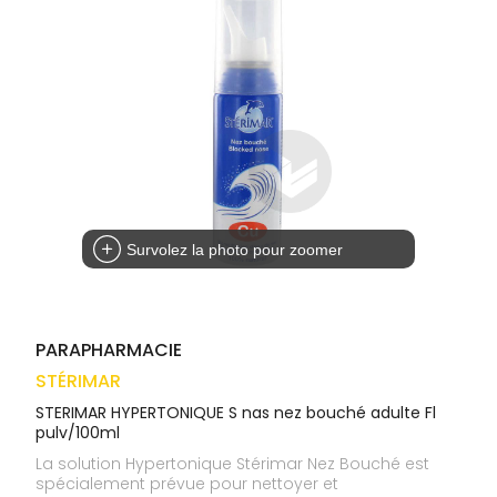
médicaux
Corps
VOS
OUTILS
Homme
EN
Solaire
LIGNE
Visage
Survolez la photo pour zoomer
PARAPHARMACIE
STÉRIMAR
STERIMAR HYPERTONIQUE S nas nez bouché adulte Fl
pulv/100ml
La solution Hypertonique Stérimar Nez Bouché est
spécialement prévue pour nettoyer et