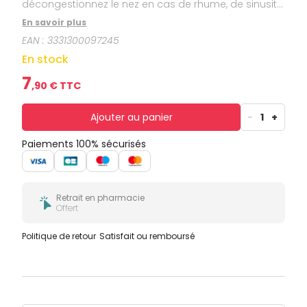
décongestionnez le nez en cas de rhume, de sinusite,
de rhinite.
En savoir plus
EAN :
3331300097245
En stock
7
,
90
€ TTC
Ajouter au panier
-
1
+
Paiements 100% sécurisés
Retrait en pharmacie
Offert
Politique de retour
Satisfait ou remboursé