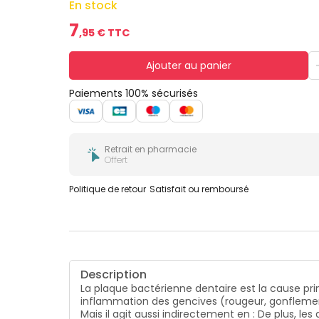
En stock
7
,
95
€ TTC
Ajouter au panier
Paiements 100% sécurisés
Retrait en pharmacie
Offert
Politique de retour
Satisfait ou remboursé
Description
La plaque bactérienne dentaire est la cause pri
inflammation des gencives (rougeur, gonflemen
Mais il agit aussi indirectement en : De plus, 