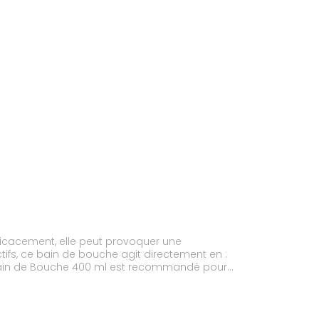
fficacement, elle peut provoquer une
ifs, ce bain de bouche agit directement en :
dol Bain de Bouche 400 ml est recommandé pour
es, de prothèses partielles et en cas d'hygiène
ant sa reformation.contribuant à réduire