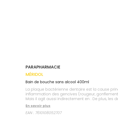
médicaux
Corps
VOS
OUTILS
Homme
EN
Solaire
LIGNE
Visage
PARAPHARMACIE
MÉRIDOL
Bain de bouche sans alcool 400ml
La plaque bactérienne dentaire est la cause prin
inflammation des gencives (rougeur, gonflement 
Mais il agit aussi indirectement en : De plus, l
l'hygiène quotidienne des adultes et, en raison d
En savoir plus
bucco-dentaire rendue difficile. Solution sans alc
EAN :
7610108052707
l'inflammation gingivale,favorisant la diminutio