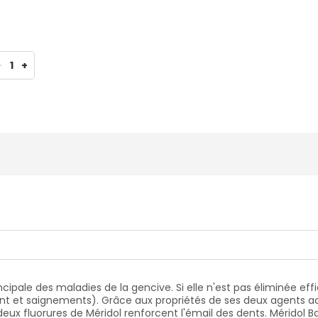
-
1
+
ncipale des maladies de la gencive. Si elle n'est pas éliminée e
t et saignements). Grâce aux propriétés de ses deux agents act
les deux fluorures de Méridol renforcent l'émail des dents. Méri