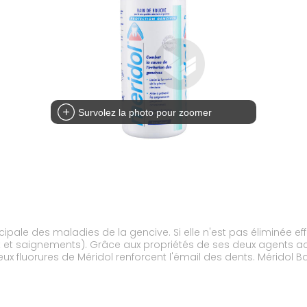
Survolez la photo pour zoomer
cipale des maladies de la gencive. Si elle n'est pas éliminée e
et saignements). Grâce aux propriétés de ses deux agents act
es deux fluorures de Méridol renforcent l'émail des dents. Méri
e ses propriétés particulières, aux porteurs d'appareils dentair
ool, prête à l'emploi. aidant à réduire la plaque dentaire,limit
n des saignements.