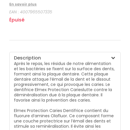
dentaire attaque l’émail de la dent et le dissout
En savoir plus
progressivement, ce qui provoque les caries. Le
EAN :
4007965507335
dentifrice Elmex Protection Carieslutte contre la
déminéralisation due à la plaque dentaire. Il favorise
Épuisé
ainsi la prévention des caries. Elmex Protection
Caries Dentifrice contient du fluorure d’amines
Olafluor. Ce composant forme une couche
protectrice sur l’émail des dents et stimule sa
reminéralisation. Il évite ainsi les attaques de la
plaque dentaire et réduit les lésions carieuses
débutantes. En plus, grâce à sa teneur en fluor (1400
Description
ppm de fluorure), il favorise la prévention des caries.
Après le repas, les résidus de notre alimentation
Ce dentifrice a été testé cliniquement et son
et les bactéries se fixent sur la surface des dents,
efficacité prouvée scientifiquement. Non abrasif,
formant ainsi la plaque dentaire. Cette plaque
Elmex Protection Caries Dentifrice nettoie les dents en
dentaire attaque l’émail de la dent et le dissout
douceur, sans les abîmer.
progressivement, ce qui provoque les caries. Le
dentifrice Elmex Protection Carieslutte contre la
déminéralisation due à la plaque dentaire. Il
favorise ainsi la prévention des caries.
Elmex Protection Caries Dentifrice contient du
fluorure d’amines Olafluor. Ce composant forme
une couche protectrice sur l’émail des dents et
stimule sa reminéralisation. Il évite ainsi les