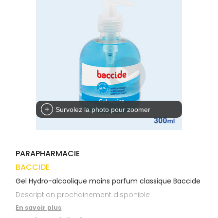
médicaux
Corps
VOS
OUTILS
Homme
EN
Solaire
LIGNE
Visage
Survolez la photo pour zoomer
PARAPHARMACIE
BACCIDE
Gel Hydro-alcoolique mains parfum classique Baccide
Description prochainement disponible
En savoir plus