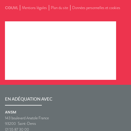
CGUVL
Mentions légales
Plan du site
Données personnelles et cookies
EN ADÉQUATION AVEC
ANSM
143 boulevard Anatole France
93200
Saint-Denis
01 55 87 30 00