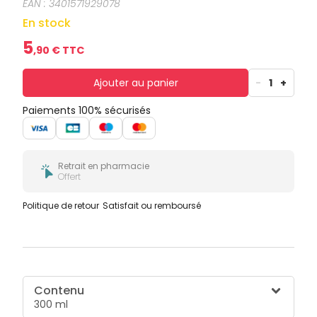
EAN :
3401571929078
En stock
5
,
90
€ TTC
Ajouter au panier
-
1
+
Paiements 100% sécurisés
Retrait en pharmacie
Offert
Politique de retour
Satisfait ou remboursé
Contenu
300 ml