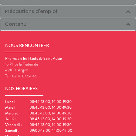
Précautions d'emploi
Contenu
NOUS RENCONTRER
Pharmacie les Hauts de Saint Aubin
16 Pl. de la Fraternité
49100
Angers
Tel :
02 41 87 54 45
NOS HORAIRES
Lundi
:
08:45-13:00, 14:00-19:30
Mardi
:
08:45-13:00, 14:00-19:30
Mercredi
:
08:45-13:00, 14:00-19:30
Jeudi
:
08:45-13:00, 14:00-19:30
Vendredi
:
08:45-13:00, 14:00-19:30
Samedi
:
09:00-13:00, 14:00-19:00