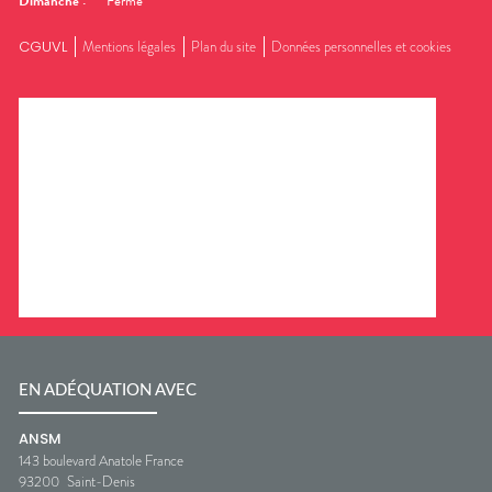
Dimanche
:
Fermé
CGUVL
Mentions légales
Plan du site
Données personnelles et cookies
EN ADÉQUATION AVEC
ANSM
143 boulevard Anatole France
93200
Saint-Denis