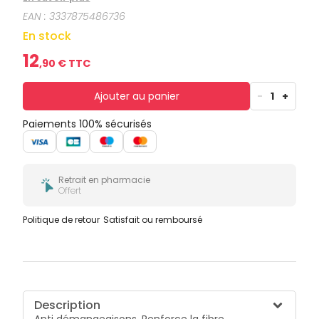
EAN :
3337875486736
En stock
12
,
90
€ TTC
Ajouter au panier
-
1
+
Paiements 100% sécurisés
Retrait en pharmacie
Offert
Politique de retour
Satisfait ou remboursé
Description