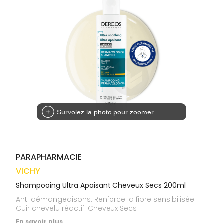
médicaux
Corps
VOS
OUTILS
Homme
EN
Solaire
LIGNE
Visage
Survolez la photo pour zoomer
PARAPHARMACIE
VICHY
Shampooing Ultra Apaisant Cheveux Secs 200ml
Anti démangeaisons. Renforce la fibre sensibilisée.
Cuir chevelu réactif. Cheveux Secs
En savoir plus