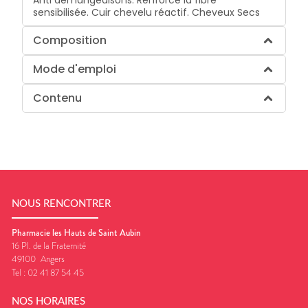
Anti démangeaisons. Renforce la fibre
sensibilisée. Cuir chevelu réactif. Cheveux Secs
Composition
Mode d'emploi
Contenu
NOUS RENCONTRER
Pharmacie les Hauts de Saint Aubin
16 Pl. de la Fraternité
49100
Angers
Tel :
02 41 87 54 45
NOS HORAIRES