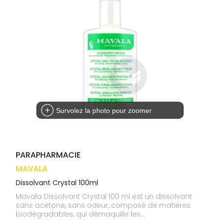
médicaux
Corps
VOS
OUTILS
Homme
EN
Solaire
LIGNE
Visage
Survolez la photo pour zoomer
PARAPHARMACIE
MAVALA
Dissolvant Crystal 100ml
Mavala Dissolvant Crystal 100 ml est un dissolvant
sans acétone, sans odeur, composé de matières
biodégradables, qui démaquille les