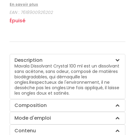
ongles.Respectueux de l'environnement, il ne
En savoir plus
dessèche pas les ongles.Une fois appliqué, il laisse
EAN :
7618900926202
les ongles doux et satinés.
Épuisé
Description
Mavala Dissolvant Crystal 100 ml est un dissolvant
sans acétone, sans odeur, composé de matières
biodégradables, qui démaquille les
ongles.Respectueux de l'environnement, il ne
dessèche pas les ongles.Une fois appliqué, il laisse
les ongles doux et satinés.
Composition
Mode d'emploi
Contenu