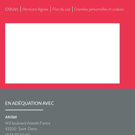
CGUVL
Mentions légales
Plan du site
Données personnelles et cookies
EN ADÉQUATION AVEC
ANSM
143 boulevard Anatole France
93200
Saint-Denis
01 55 87 30 00